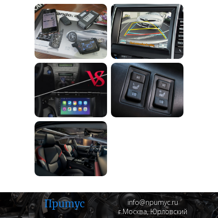
Пpumyc
info@npumyc.ru
г.Москва, Юрловский